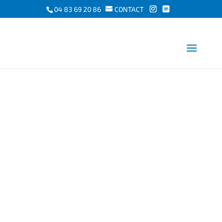
04 83 69 20 86
CONTACT
NOS POINTS FORTS
Accueil
/
Nos points forts
LE SAVOIR-FAIRE ET LE SUIVI
JUMELÉ DE DAPROM ET DE JDS
CONSTRUCTION
Daprom
s’adosse et