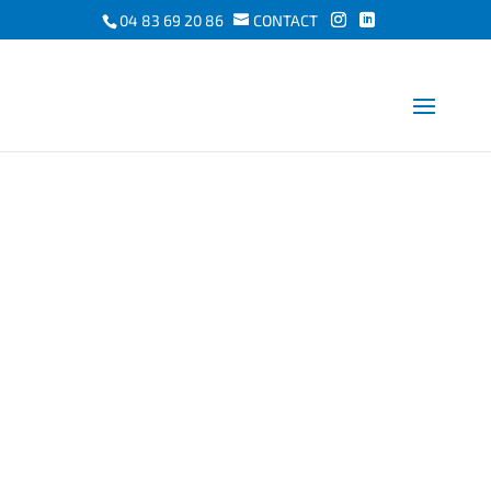
04 83 69 20 86
CONTACT
LES TERRES DE
LUCILE : DU
DÉMARRAGE
DES TRAVAUX À
LA LIVRAISON
23/01/2024
|
L'actualité de